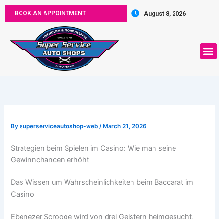
Skip
August 8, 2026
BOOK AN APPOINTMENT
to
content
M
By
superserviceautoshop-web
/
March 21, 2026
Strategien beim Spielen im Casino: Wie man seine
Gewinnchancen erhöht
Das Wissen um Wahrscheinlichkeiten beim Baccarat im
Casino
Ebenezer Scrooge wird von drei Geistern heimgesucht,