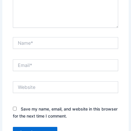
Name*
Email*
Website
Save my name, email, and website in this browser
for the next time I comment.