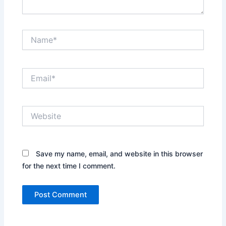
Name*
Email*
Website
Save my name, email, and website in this browser
for the next time I comment.