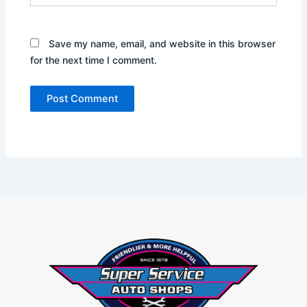
Save my name, email, and website in this browser
for the next time I comment.