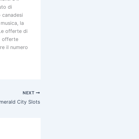
to di
nò canadesi
 musica, la
e offerte di
 offerte
re il numero
NEXT
merald City Slots