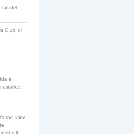
 fan del
s Club, ci
lda e
 asiatico.
e fanno bene
le
enti e li