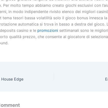
 Per molto tempo abbiamo creato giochi esclusivi con l’aiu
terni, in modo indipendente rivisto elenco dei migliori casi
t tema tesori bassa volatilità solo il gioco bonus innesca la
rotazione automatica si trova in basso a destra del gioco. L
 deposits casino e le
promozioni
settimanali sono le migliori
orto qualità prezzo, che consente al giocatore di seleziona
ound.
o House Edge
E
 Comment