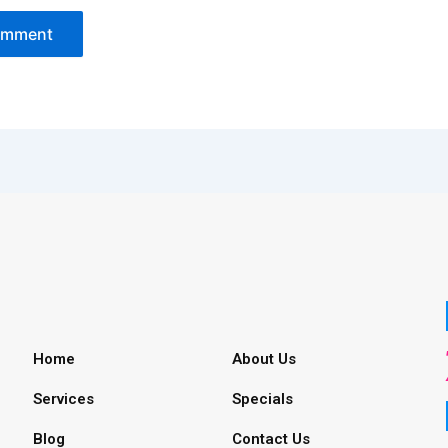
Home
About Us
Services
Specials
Blog
Contact Us