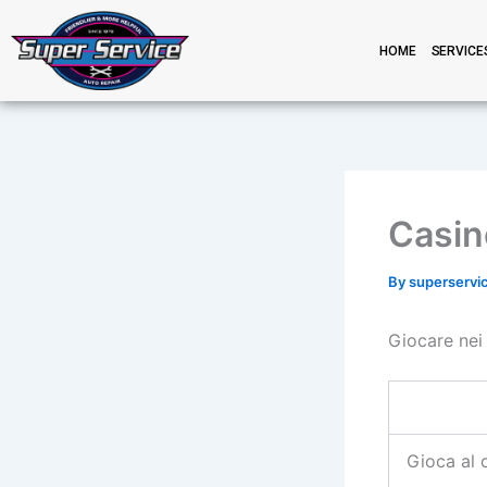
Skip
to
HOME
SERVICE
content
Casin
By
superserv
Giocare nei 
Gioca al c